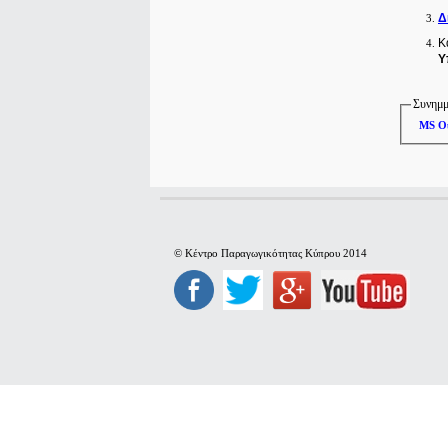
Δ
Κ
Υ
Συνημμ
MS O
© Κέντρο Παραγωγικότητας Κύπρου 2014