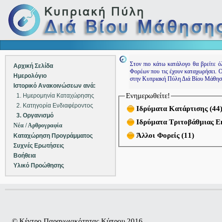
Στον πιο κάτω κατάλογο θα βρείτε όλ
Αρχική Σελίδα
Φορέων που τις έχουν καταχωρήσει. Ο
Ημερολόγιο
στην Κυπριακή Πύλη Διά Βίου Μάθησ
Ιστορικό Ανακοινώσεων ανά:
Ενημερωθείτε!
1. Ημερομηνία Καταχώρησης
2. Κατηγορία Ενδιαφέροντος
Ιδρύματα Κατάρτισης
(
44
3. Οργανισμό
Ιδρύματα Τριτοβάθμιας Ε
Νέα / Αρθρογραφία
Άλλοι Φορείς
(
11
)
Καταχώρηση Προγράμματος
Συχνές Ερωτήσεις
Βοήθεια
Υλικό Προώθησης
© Κέντρο Παραγωγικότητας Κύπρου 2016