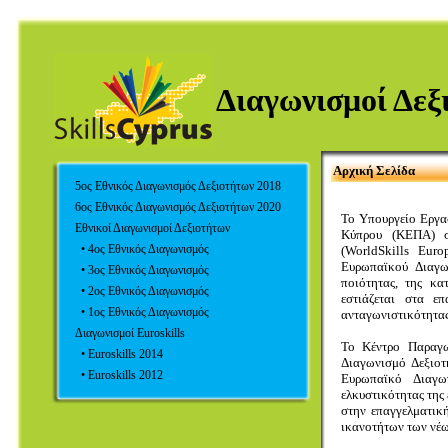
Διαγωνισμοί Δεξ
Αρχική Σελίδα
5ος Εθνικός Διαγωνισμός Δεξιοτήτων 2018
6ος Εθνικός Διαγωνισμός Δεξιοτήτων 2020
Το Υπουργείο Εργα
Εθνικοί Διαγωνισμοί Δεξιοτήτων
Κύπρου (ΚΕΠΑ) σ
• 4ος Εθνικός Διαγωνισμός
(WorldSkills Eur
Ευρωπαϊκού Διαγων
• 3ος Εθνικός Διαγωνισμός
ποιότητας, της κα
• 2ος Εθνικός Διαγωνισμός
εστιάζεται στα ε
• 1ος Εθνικός Διαγωνισμός
ανταγωνιστικότητας
Διαγωνισμοί Euroskills
Το Κέντρο Παραγω
• Euroskills 2014
Διαγωνισμό Δεξιοτ
• Euroskills 2012
Ευρωπαϊκό Διαγων
ελκυστικότητας της
στην επαγγελματικ
ικανοτήτων των νέω