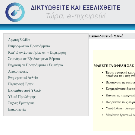
Εκπαιδευτικό Υλικό
Αρχική Σελίδα
Επιμορφωτικά Προγράμματα
Κατ' ιδίαν Συναντήσεις στην Επιχείρηση
Σεμινάρια σε Εξειδικευμένα Θέματα
Εγγραφή σε Προγράμματα / Σεμινάρια
ΜΑΘΕΤΕ ΤΑ ΟΦΕΛΗ ΣΑΣ από
Ανακοινώσεις
Έχετε σφαιρική και 
προϊόντα που σας εν
Ενημερωτικά Δελτία
Βελτιώνετε τις σχέσε
Περιγραφή Έργου
Ενημερώνεστε άμεσα
Εκπαιδευτικό Υλικό
Κάνετε τις παραγγελί
Υλικό Προώθησης
Πληρώνετε τους λογα
Συχνές Ερωτήσεις
Υποβάλλετε ηλεκτρον
Επικοινωνία
Μειώνετε δραστικά τ